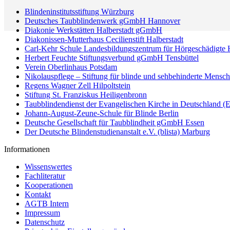
Blindeninstitutsstiftung Würzburg
Deutsches Taubblindenwerk gGmbH Hannover
Diakonie Werkstätten Halberstadt gGmbH
Diakonissen-Mutterhaus Cecilienstift Halberstadt
Carl-Kehr Schule Landesbildungszentrum für Hörgeschädigte H
Herbert Feuchte Stiftungsverbund gGmbH Tensbüttel
Verein Oberlinhaus Potsdam
Nikolauspflege – Stiftung für blinde und sehbehinderte Mensch
Regens Wagner Zell Hilpoltstein
Stiftung St. Franziskus Heiligenbronn
Taubblindendienst der Evangelischen Kirche in Deutschland 
Johann-August-Zeune-Schule für Blinde Berlin
Deutsche Gesellschaft für Taubblindheit gGmbH Essen
Der Deutsche Blindenstudienanstalt e.V. (blista) Marburg
Informationen
Wissenswertes
Fachliteratur
Kooperationen
Kontakt
AGTB Intern
Impressum
Datenschutz